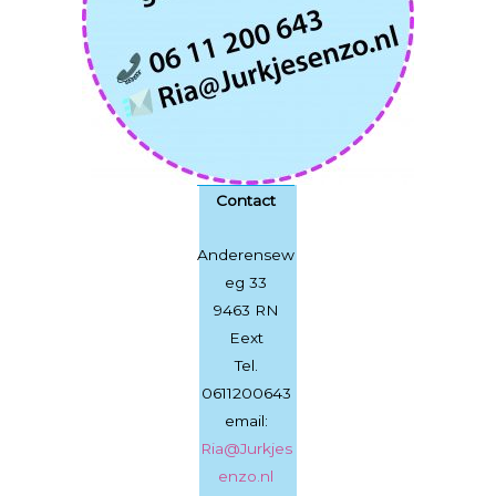
Contact
Anderensew
eg 33
9463 RN
Eext
Tel.
0611200643
email:
Ria@Jurkjes
enzo.nl